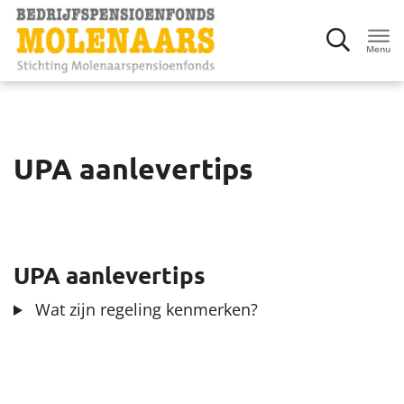
Menu
Inloggen
UPA aanlevertips
Deelnemers
Werkgevers
UPA aanlevertips
Mijn bedrijf
Wat zijn regeling kenmerken?
Gegevens aanleveren
Factuur en premie