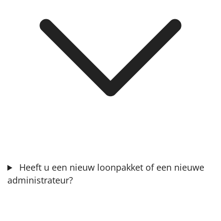
Toolkit
Contact
Over het pensioenfonds
Nieuwe pensioenregeling
Documenten
Heeft u een nieuw loonpakket of een nieuwe
administrateur?