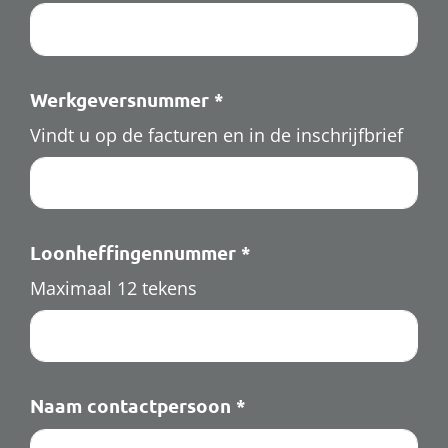
Toolkit
Contact
Werkgeversnummer
*
Vindt u op de facturen en in de inschrijfbrief
Over het pensioenfonds
Nieuwe pensioenregeling
Loonheffingennummer
*
Documenten
Maximaal 12 tekens
Naam contactpersoon
*