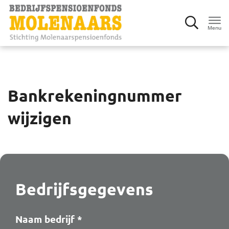
Menu
Inloggen
Bankrekeningnummer
Deelnemers
wijzigen
Werkgevers
Mijn bedrijf
Gegevens aanleveren
Bedrijfsgegevens
Factuur en premie
Naam bedrijf
*